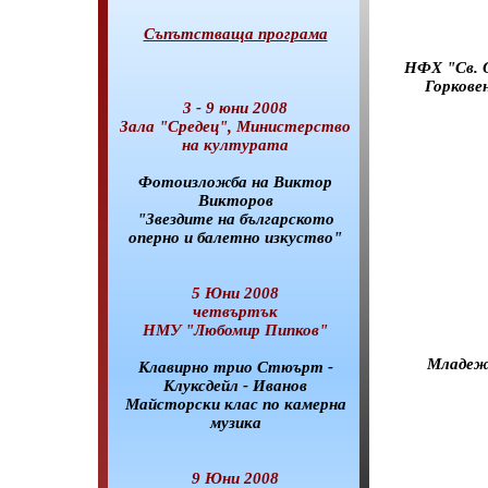
Съпътстваща програма
НФХ "Св. О
Горкове
3 - 9 юни 2008
Зала "Средец", Министерство
на културата
Фотоизложба на Виктор
Викторов
"Звездите на българското
оперно и балетно изкуство"
5 Юни 2008
четвъртък
НМУ "Любомир Пипков"
Младежк
Клавирно трио Стюърт -
Клуксдейл - Иванов
Майсторски клас по камерна
музика
9 Юни 2008