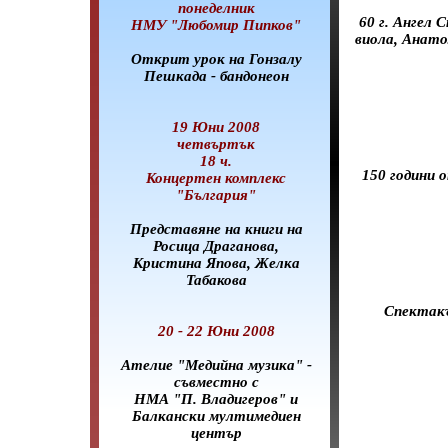
понеделник
60 г. Ангел 
НМУ "Любомир Пипков"
виола, Анато
Открит урок на Гонзалу
Пешкада - бандонеон
19 Юни 2008
четвъртък
18 ч.
150 години 
Концертен комплекс
"България"
Представяне на книги на
Росица Драганова,
Кристина Япова, Желка
Табакова
Спектакъ
20 - 22 Юни 2008
Ателие "Медийна музика" -
съвместно с
НМА "П. Владигеров" и
Балкански мултимедиен
център