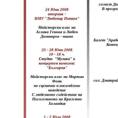
солист Ди
В прогр
24 Юни 2008
вторник -
НМУ "Любомир Пипков"
Международ
Майсторски клас на
Аглика Генова и Любен
Димитров - пиано
Балет "Арабе
Котев
25 - 28 Юни 2008
10 - 18 ч.
Студио "Музика" в
концертен комплекс
"България"
Майсторски клас на Мартин
сол. Дмитрий
Фонк
по сценично и ансамблово
поведение
С любезното съдействие на
Посолството на Кралство
Холандия
1 - 2 Юли 2008