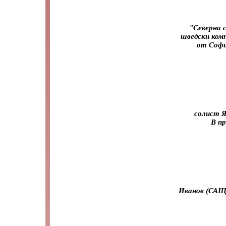
"Северна 
шведски ком
от Софи
солист Я
В п
Иванов (САЩ)