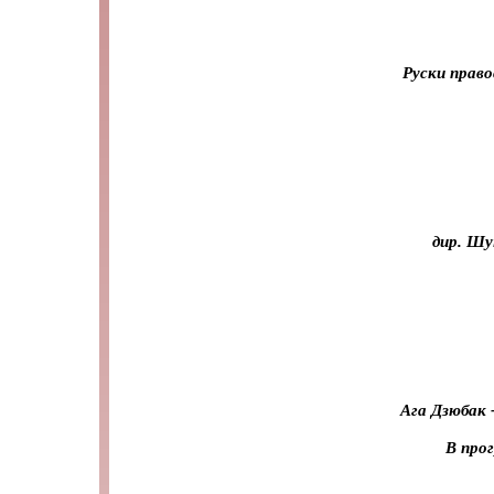
Руски право
дир. Шу
Ага Дзюбак 
В про