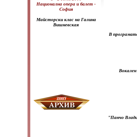
Национална опера и балет -
София
Майсторски клас на Галина
Вишневская
В програмата
Вокален
"Пaнчо Влади