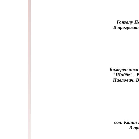
Гонзалу П
В програма
Камерен анса
"Щойде" - В
Павлович. В
сол. Калин
В пр