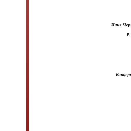
Илия Черн
В
Концер