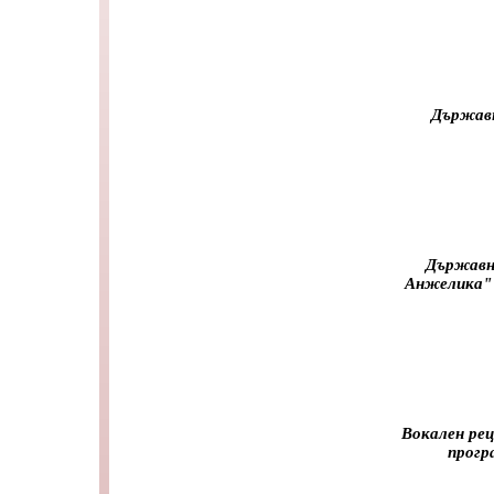
Държавн
Държавн
Анжелика" 
Вокален рец
прогр