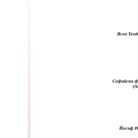
Ясен Теод
Софийска ф
(А
Йосиф Ра