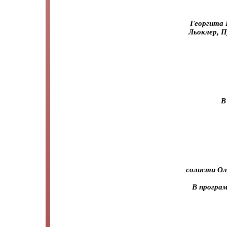
Георгита 
Льоклер, П
В
солисти Оле
В програм