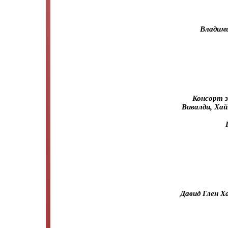
Владими
Консорт з
Вивалди, Хай
Давид Глен Х